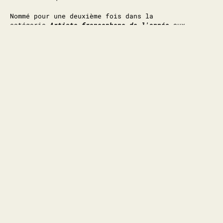
Nommé pour une deuxième fois dans la
catégorie
Artiste francophone de l'année
aux
Canadian Country Music Awards (CCMA), Vince
présente une quarantaine de spectacles chaque année
aux quatre coins du Québec. Grâce à des prestations
festives, une proximité avec son public et des
chansons qui rassemblent, il contribue à faire
rayonner le new country québécois.