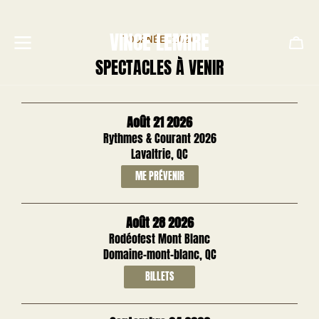
ALLER
AU
CONTENU
VINCE LEMIRE
TOURNÉE 2026
Panie
SPECTACLES À VENIR
Août 21 2026
Rythmes & Courant 2026
Lavaltrie, QC
ME PRÉVENIR
Août 28 2026
Rodéofest Mont Blanc
Domaine-mont-blanc, QC
BILLETS