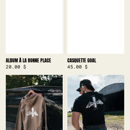
ALBUM À LA BONNE PLACE
CASQUETTE GOAL
Prix
20.00 $
Prix
45.00 $
Hoodie
T-
habituel
habituel
VL
Shirt
VL