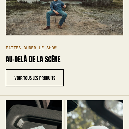
FAITES DURER LE SHOW
AU-DELÀ DE LA SCÈNE
VOIR TOUS LES PRODUITS
Album
Casquette
À
GOAL
la
bonne
place