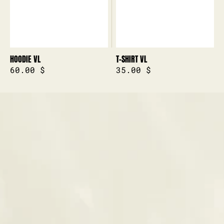
HOODIE VL
T-SHIRT VL
Prix
60.00 $
Prix
35.00 $
habituel
habituel